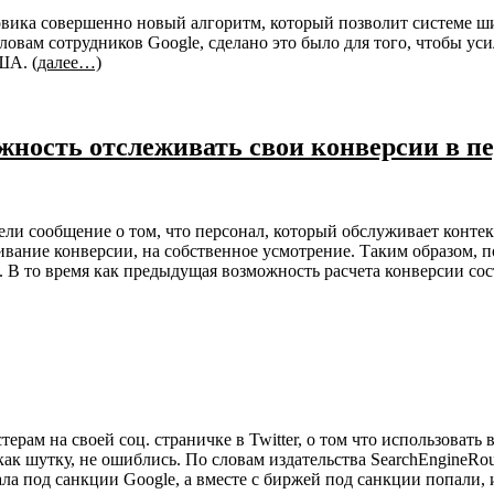
овика совершенно новый алгоритм, который позволит системе ши
овам сотрудников Google, сделано это было для того, чтобы уси
США.
(далее…)
ность отслеживать свои конверсии в пер
ли сообщение о том, что персонал, который обслуживает конте
живание конверсии, на собственное усмотрение. Таким образом,
 В то время как предыдущая возможность расчета конверсии сос
ерам на своей соц. страничке в Twitter, о том что использоват
 как шутку, не ошиблись. По словам издательства SearchEngineRo
а под санкции Google, а вместе с биржей под санкции попали, 