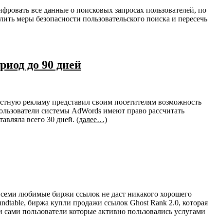
фровать все данные о поисковых запросах пользователей, по
лить меры безопасности пользовательского поиска и пересечь
иод до 90 дней
кстную рекламу представил своим посетителям возможность
 пользователи системы AdWords имеют право рассчитать
тавляла всего 30 дней.
(далее…)
ь всеми любимые биржи ссылок не даст никакого хорошего
undtable, биржа купли продажи ссылок Ghost Rank 2.0, которая
и сами пользователи которые активно пользовались услугами