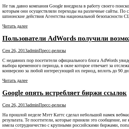
Не так давно компания Google внедрила в работу своего поиск
которым они осуществляли переходы на различные сайты. По сл
шпионские действия Агентства национальной безопасности 
Читать далее
Пользователи AdWords получили возмож
Сен 26, 2013
admin
Пресс-релизы
С недавних пор посетители официального блога AdWords увиде
выбора временного периода, в окне которое отвечает за отсле
конверсию за любой интересующий их период, вплоть до 90 дн.
Читать далее
Google опять истребляет биржи ссылок
Сен 26, 2013
admin
Пресс-релизы
На прошлой неделе Мэтт Каттс сделал небольшой намек вебмаст
результата. Те посетители, которые приняли это сообщение, не
имела сотрудничество с крупными российскими биржами, попал