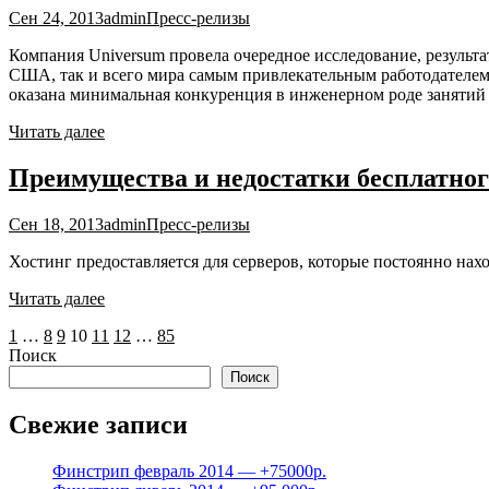
Сен 24, 2013
admin
Пресс-релизы
Компания Universum провела очередное исследование, результа
США, так и всего мира самым привлекательным работодателем.
оказана минимальная конкуренция в инженерном роде занятий 
Читать далее
Преимущества и недостатки бесплатног
Сен 18, 2013
admin
Пресс-релизы
Хостинг предоставляется для серверов, которые постоянно нах
Читать далее
Пагинация
1
…
8
9
10
11
12
…
85
Поиск
записей
Поиск
Свежие записи
Финстрип февраль 2014 — +75000р.