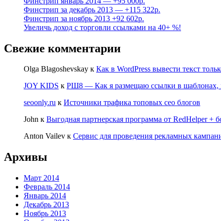
Финстрип январь 2014 — +95 000р.
Финстрип за декабрь 2013 — +115 322р.
Финстрип за ноябрь 2013 +92 602р.
Увеличь доход с торговли ссылками на 40+ %!
Свежие комментарии
Olga Blagoshevskay
к
Как в WordPress вывести текст тольк
JOY KIDS
к
РШ8 — Как я размещаю ссылки в шаблонах, 
seoonly.ru
к
Источники трафика топовых сео блогов
John
к
Выгодная партнерская программа от RedHelper + б
Anton Vailev
к
Сервис для проведения рекламных кампаний
Архивы
Март 2014
Февраль 2014
Январь 2014
Декабрь 2013
Ноябрь 2013