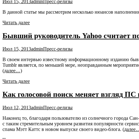
Июл 15, 2013
admin
Пресс-релизы
В данной статье мы рассмотрим несколько нюансов наполнен
Читать далее
Бывший руководитель Yahoo считает п
Июл 15, 2013
admin
Пресс-релизы
В своем интервью известному информационному изданию бывши
Tumblr является, по меньшей мере, неоправданным мероприятие
(далее…)
Читать далее
Как голосовой поиск меняет взгляд ПС
Июл 12, 2013
admin
Пресс-релизы
Наконец то, благодаря пользователю из солнечного города Са
с таким стремительным уровнем развития популярности сервисо
спама Мэтт Каттс в новом выпуске своего видео-блога.
(далее