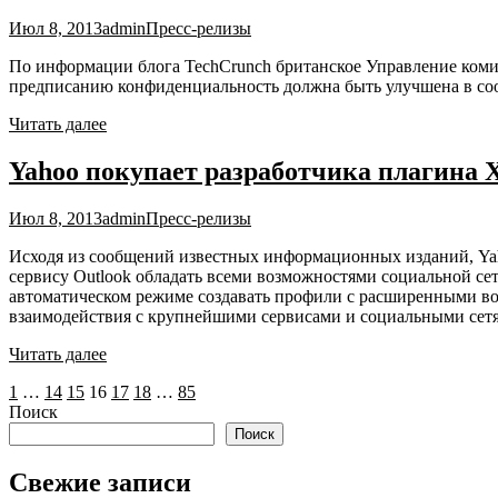
Июл 8, 2013
admin
Пресс-релизы
По информации блога TechCrunch британское Управление коми
предписанию конфиденциальность должна быть улучшена в соот
Читать далее
Yahoo покупает разработчика плагина 
Июл 8, 2013
admin
Пресс-релизы
Исходя из сообщений известных информационных изданий, Yah
сервису Outlook обладать всеми возможностями социальной с
автоматическом режиме создавать профили с расширенными воз
взаимодействия с крупнейшими сервисами и социальными сет
Читать далее
Пагинация
1
…
14
15
16
17
18
…
85
Поиск
записей
Поиск
Свежие записи