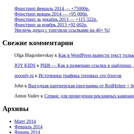
Финстрип февраль 2014 — +75000р.
Финстрип январь 2014 — +95 000р.
Финстрип за декабрь 2013 — +115 322р.
Финстрип за ноябрь 2013 +92 602р.
Увеличь доход с торговли ссылками на 40+ %!
Свежие комментарии
Olga Blagoshevskay
к
Как в WordPress вывести текст тольк
JOY KIDS
к
РШ8 — Как я размещаю ссылки в шаблонах, 
seoonly.ru
к
Источники трафика топовых сео блогов
John
к
Выгодная партнерская программа от RedHelper + б
Anton Vailev
к
Сервис для проведения рекламных кампаний
Архивы
Март 2014
Февраль 2014
Январь 2014