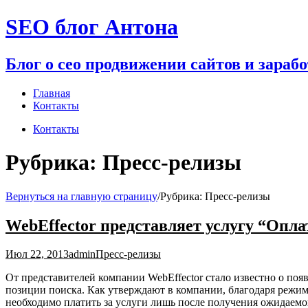
Перейти
SEO блог Антона
к
содержимому
Блог о сео продвижении сайтов и зараб
Главная
Контакты
Контакты
Рубрика:
Пресс-релизы
Вернуться на главную страницу
/
Рубрика:
Пресс-релизы
WebEffector представляет услугу “Опл
Июл 22, 2013
admin
Пресс-релизы
От представителей компании WebEffector стало известно о п
позиции поиска. Как утверждают в компании, благодаря режи
необходимо платить за услуги лишь после получения ожидаемог