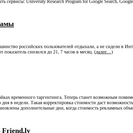
ь сервисы: University Research Program for Google Search, Google B
ламы
ьшинство российских пользователей отдыхали, а не сидели в Ин
от показатель снизился до 21, 7 часов в месяц.
(далее…)
ойках временного таргентинга. Теперь станет возможным помим
 дня в недели. Такая корректировка стоимости даст возможност
тановлены дополнительные дни, когда стоимость рекламных объ
 Friend.ly