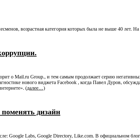
есменов, возрастная категория которых была не выше 40 лет. Н
коррупции.
рит о Mail.ru Group., и тем самым продолжает серию негативны
гностике нового виджета Facebook , когда Павел Дуров, обсужда
интернете».
(далее…)
и поменять дизайн
сле: Google Labs, Google Directory, Like.com. В официальном бл