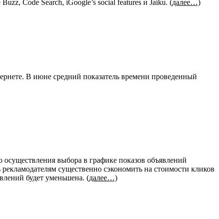
uzz, Code Search, iGoogle’s social features и Jaiku.
(далее…)
тернете. В июне средний показатель времени проведенный
о осуществления выбора в графике показов объявлений
ь рекламодателям существенно сэкономить на стоимости кликов
явлений будет уменьшена.
(далее…)