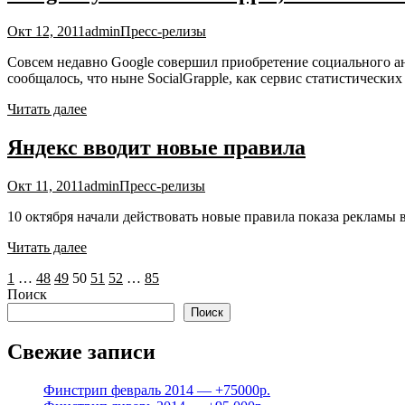
Окт 12, 2011
admin
Пресс-релизы
Совсем недавно Google совершил приобретение социального ана
сообщалось, что ныне SocialGrapple, как сервис статистических 
Читать далее
Яндекс вводит новые правила
Окт 11, 2011
admin
Пресс-релизы
10 октября начали действовать новые правила показа рекламы 
Читать далее
Пагинация
1
…
48
49
50
51
52
…
85
Поиск
записей
Поиск
Свежие записи
Финстрип февраль 2014 — +75000р.