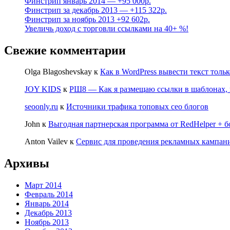
Финстрип январь 2014 — +95 000р.
Финстрип за декабрь 2013 — +115 322р.
Финстрип за ноябрь 2013 +92 602р.
Увеличь доход с торговли ссылками на 40+ %!
Свежие комментарии
Olga Blagoshevskay
к
Как в WordPress вывести текст тольк
JOY KIDS
к
РШ8 — Как я размещаю ссылки в шаблонах, 
seoonly.ru
к
Источники трафика топовых сео блогов
John
к
Выгодная партнерская программа от RedHelper + б
Anton Vailev
к
Сервис для проведения рекламных кампаний
Архивы
Март 2014
Февраль 2014
Январь 2014
Декабрь 2013
Ноябрь 2013