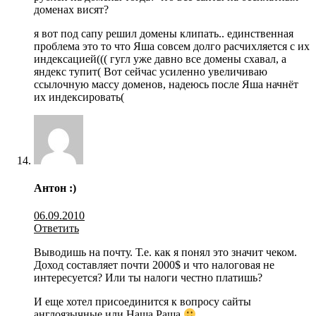
доменах висят?
я вот под сапу решил домены клипать.. единственная
проблема это то что Яша совсем долго расчихляется с их
индексацией((( гугл уже давно все домены схавал, а
яндекс тупит( Вот сейчас усиленно увеличиваю
ссылочную массу доменов, надеюсь после Яша начнёт
их индексировать(
Антон :)
06.09.2010
Ответить
Выводишь на почту. Т.е. как я понял это значит чеком.
Доход составляет почти 2000$ и что налоговая не
интересуется? Или ты налоги честно платишь?
И еще хотел присоединится к вопросу сайты
англоязычные или Наша Раша