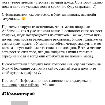
могу (теоретически) утроить текущий доход. Со второй целью
пока я явно не укладываюсь в сроки, но буду стараться…))
С финстрипами, скорее всего, я буду завязывать, паранойя
замучила…
Прокомментирую те источники, что заметно подросли —
AdSense — как я уже написал выше, в основном сказался рост
трафика, люди возвращаются из отпусков. Так же, летом чуть
по-оптимизировал размещение рекламных блоков.
Сапа
же на
самом деле падает… У меня там сейчас четыре аккаунта, и во
всех за август наблюдается снижение доходов. В этом месяце
есть рост за счет того, что два аккаунта я купил только в
середине июля и тогда они отработали не полный месяц.
В соответствии с
результатами голосования
, сделал сквозным
блок «Последние ссылки на сайт», ссылайтесь и получите
свой кусочек трафика ;).
Постовой: Информационное наполнение,
поддержка и
сопровождение сайтов
в Москве.
47Комментарий