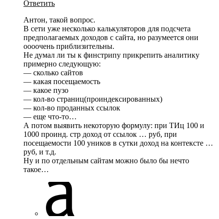
Ответить
Антон, такой вопрос.
В сети уже несколько калькуляторов для подсчета
предполагаемых доходов с сайта, но разумеется они
оооочень приблизительны.
Не думал ли ты к финстрипу прикрепить аналитику
примерно следующую:
— сколько сайтов
— какая посещаемость
— какое пузо
— кол-во страниц(проиндексированных)
— кол-во проданных ссылок
— еще что-то…
А потом выявить некоторую формулу: при ТИц 100 и
1000 проинд. стр доход от ссылок … руб, при
посещаемости 100 уников в сутки доход на контексте …
руб, и т.д.
Ну и по отдельным сайтам можно было бы нечто
такое…