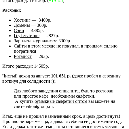
Итого доход: 116156р. (
+19145
)
Расходы
:
Хостинг
— 3400р.
Домены
— 300р.
Сэйп
— 4385р.
ГоуГетЛинкс
— 2827р.
Зарплата журналисту: 3300р.
Сайты в этом месяце не покупал, в
прошлом
сильно
потратился
Ротапост
— 293р.
Итого расходы: 14505р.
Чистый доход за август:
101 651 р.
(даже пробел в середину
воткнул для солидности :)).
Для любого заведения опщепита, будь то ресторан
или простое кафе, необходимы салфетки.
А купить
бумажные салфетки оптом
вы можете на
сайте vikontgroup.ru.
Итак, ещё не прошел назначенный срок, а
цель
достигнута!
Прошло четыре месяца, а давал я себе на её достижение год.
Если держать тот же темп, то за оставшиеся восемь месяцев я