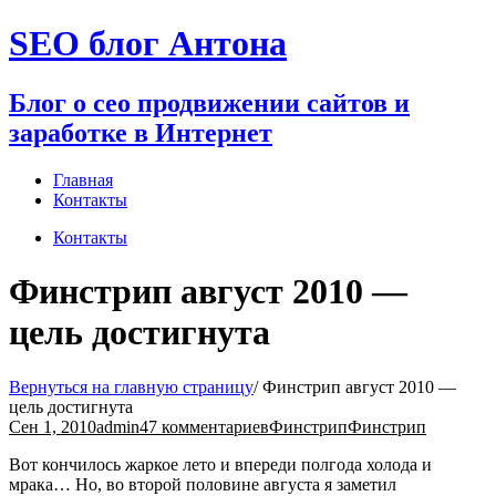
Перейти
SEO блог Антона
к
содержимому
Блог о сео продвижении сайтов и
заработке в Интернет
Главная
Контакты
Контакты
Финстрип август 2010 —
цель достигнута
Вернуться на главную страницу
/
Финстрип август 2010 —
цель достигнута
Сен 1, 2010
admin
47 комментариев
Финстрип
Финстрип
Вот кончилось жаркое лето и впереди полгода холода и
мрака… Но, во второй половине августа я заметил