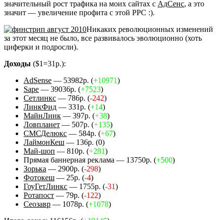
значительный рост трафика на моих сайтах с
АдСенс
, а это
значит — увеличение профита с этой PPC :).
Никаких революционных изменений
за этот месяц не было, все развивалось эволюционно (хоть
циферки и подросли).
Доходы
($1=31р.):
AdSense
— 53982р. (
+10971
)
Sape
— 39036р. (
+7523
)
Сетлинкс
— 786р. (
-242
)
ЛинкФид
— 331р. (
+
14
)
МайнЛинк
— 397р. (
+38
)
Ловпланет
— 507р. (
+135
)
СМСДелюкс
— 584р. (
+
67
)
ЛаймонКеш
— 136р. (0)
Май-шоп
— 810р. (
+281
)
Прямая баннерная реклама — 13750р. (
+500
)
Зорька
— 2900р. (
-298
)
Фотокеш
— 25р. (
-4
)
ГоуГетЛинкс
— 1755р. (
-31
)
Ротапост
— 79р. (
-122
)
Сеозавр
— 1078р. (
+1078
)