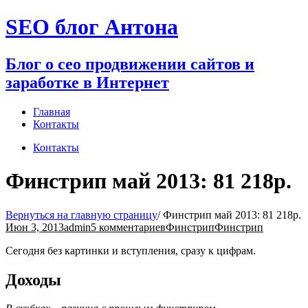
Перейти
SEO блог Антона
к
содержимому
Блог о сео продвижении сайтов и
заработке в Интернет
Главная
Контакты
Контакты
Финстрип май 2013: 81 218р.
Вернуться на главную страницу
/
Финстрип май 2013: 81 218р.
Июн 3, 2013
admin
5 комментариев
Финстрип
Финстрип
Сегодня без картинки и вступления, сразу к цифрам.
Доходы