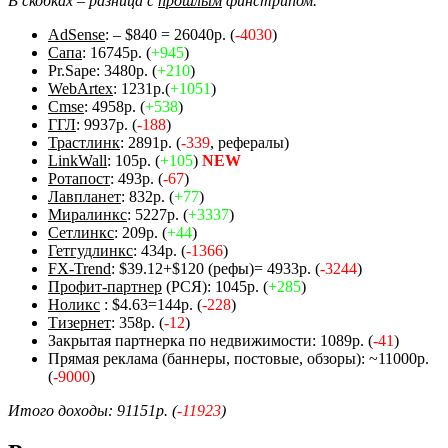
В скобках – разница с
прошлым
финстрипом.
AdSense
: – $840 = 26040р. (
-4030
)
Сапа
: 16745р. (
+945
)
Pr.Sape: 3480р. (
+210
)
WebArtex
: 1231р.(
+1051
)
Cmse
: 4958р. (
+538
)
ГГЛ
: 9937р. (
-188
)
Трастлинк
: 2891р. (
-339
, рефералы)
LinkWall
: 105р. (
+105
)
NEW
Ротапост
: 493р. (
-67
)
Лавпланет
: 832р. (
+77
)
Миралинкс
: 5227р. (
+3337
)
Сетлинкс
: 209р. (
+44
)
Гетгудлинкс
: 434р. (
-1366
)
FX-Trend
: $39.12+$120 (рефы)= 4933р. (
-3244
)
Профит-партнер
(РСЯ): 1045р. (
+285
)
Ноликс
: $4.63=144р. (
-228
)
Тизернет
: 358р. (
-12
)
Закрытая партнерка по недвижимости: 1089р. (
-41
)
Прямая реклама (баннеры, постовые, обзоры): ~11000р.
(
-9000
)
Итого доходы: 91151р. (
-11923
)