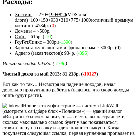
Расходы:
Хостинг
– 270+
199+850
(VDS для
блога)+
100
+150+930+
310
+
775
+
1000
(отличный премиум
хостинг)=4584р. (
0
)
Домены
– ~500р.
Сэйп
– 615р. (
-10
)
ГоуГетЛинкс
– 300р.(
-1390
)
Зарплата журналистам и фрилансерам: ~3000р. (0)
Адвего
(заказ текстов): 934р. (
-396
)
Итого расходы: 9933р. (
-1796
)
Чистый доход за май 2013: 81 218р. (
-10127
)
Вот как-то так… Несмотря на падение доходов, начал
довольно продуктивно работать (надеюсь, что скоро доходы
опять будут расти).
Новое в этом финстрипе — система
LinkWall
(смотрите в сайдбаре блок «Полезное») — эдакий аналог
«Витрины ссылок» на pr-cy.ru — то есть, вы настраиваете,
сколько максимально ссылок будет у вас показываться,
ставите цену на ссылку и ждете полного выкупа. Когда
покупается следующая ссылка, первая купленная пропадает из