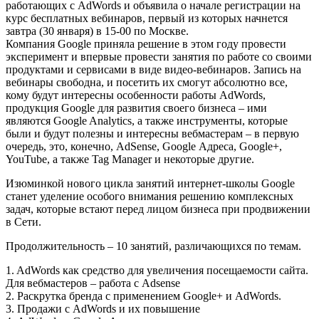
работающих с AdWords и объявила о начале регистрации на
курс бесплатных вебинаров, первый из которых начнется
завтра (30 января) в 15-00 по Москве.
Компания Google приняла решение в этом году провести
эксперимент и впервые провести занятия по работе со своими
продуктами и сервисами в виде видео-вебинаров. Запись на
вебинары свободна, и посетить их смогут абсолютно все,
кому будут интересны особенности работы AdWords,
продукция Google для развития своего бизнеса – ими
являются Google Analytics, а также инструменты, которые
были и будут полезны и интересны вебмастерам – в первую
очередь, это, конечно, AdSense, Google Адреса, Google+,
YouTube, а также Tag Manager и некоторые другие.
Изюминкой нового цикла занятий интернет-школы Google
станет уделение особого внимания решению комплексных
задач, которые встают перед лицом бизнеса при продвижении
в Сети.
Продолжительность – 10 занятий, различающихся по темам.
1. AdWords как средство для увеличения посещаемости сайта.
Для вебмастеров – работа с Adsense
2. Раскрутка бренда с применением Google+ и AdWords.
3. Продажи с AdWords и их повышение