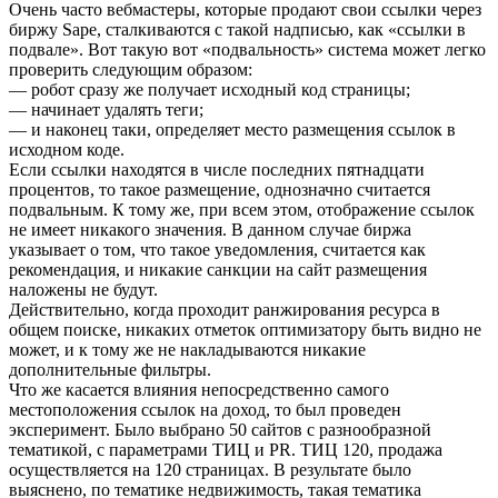
Очень часто вебмастеры, которые продают свои ссылки через
биржу Sape, сталкиваются с такой надписью, как «ссылки в
подвале». Вот такую вот «подвальность» система может легко
проверить следующим образом:
— робот сразу же получает исходный код страницы;
— начинает удалять теги;
— и наконец таки, определяет место размещения ссылок в
исходном коде.
Если ссылки находятся в числе последних пятнадцати
процентов, то такое размещение, однозначно считается
подвальным. К тому же, при всем этом, отображение ссылок
не имеет никакого значения. В данном случае биржа
указывает о том, что такое уведомления, считается как
рекомендация, и никакие санкции на сайт размещения
наложены не будут.
Действительно, когда проходит ранжирования ресурса в
общем поиске, никаких отметок оптимизатору быть видно не
может, и к тому же не накладываются никакие
дополнительные фильтры.
Что же касается влияния непосредственно самого
местоположения ссылок на доход, то был проведен
эксперимент. Было выбрано 50 сайтов с разнообразной
тематикой, с параметрами ТИЦ и PR. ТИЦ 120, продажа
осуществляется на 120 страницах. В результате было
выяснено, по тематике недвижимость, такая тематика