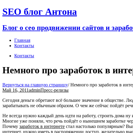
Перейти
SEO блог Антона
к
содержимому
Блог о сео продвижении сайтов и зараб
Главная
Контакты
Контакты
Немного про заработок в инте
Вернуться на главную страницу
/
Немного про заработок в инте
Май 16, 2011
admin
Пресс-релизы
Сегодня деньги обретают всё большее значение в обществе. Л
зарабатывать не обычным образом. О чем же сейчас пойдёт реч
Не всегда нужно каждый день идти на работу, строить дома ну и
Многие уже поняли, что речь пойдёт о нынешнем заработке чере
Почему
заработок в интернете
стал настолько популярным? Выш
интернет, нужно иметь в распоряжении доступ, желательно выс