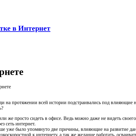
отке в Интернет
рнете
рнете
юди на протяжении всей истории подстраивались под влияющие н
ь?
ли же просто сидеть в офисе. Ведь можно даже не видеть своего р
з сеть интернет.
е уже было упомянуто две причины, влияющие на развитие данно
окоскоростной к интернету, а так же желание работать, осваива