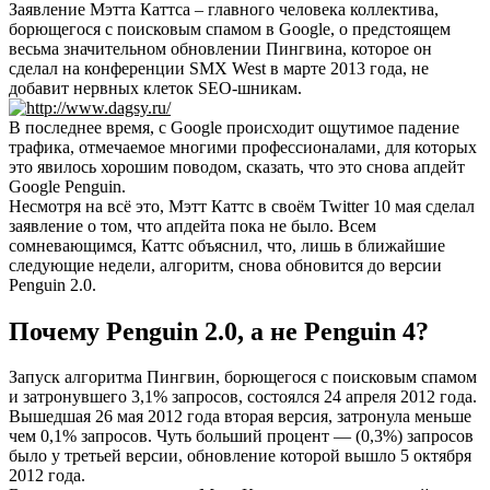
Заявление Мэтта Каттса – главного человека коллектива,
борющегося с поисковым спамом в Google, о предстоящем
весьма значительном обновлении Пингвина, которое он
сделал на конференции SMX West в марте 2013 года, не
добавит нервных клеток SEO-шникам.
В последнее время, с Google происходит ощутимое падение
трафика, отмечаемое многими профессионалами, для которых
это явилось хорошим поводом, сказать, что это снова апдейт
Google Penguin.
Несмотря на всё это, Мэтт Каттс в своём Twitter 10 мая сделал
заявление о том, что апдейта пока не было. Всем
сомневающимся, Каттс объяснил, что, лишь в ближайшие
следующие недели, алгоритм, снова обновится до версии
Penguin 2.0.
Почему Penguin 2.0, а не Penguin 4?
Запуск алгоритма Пингвин, борющегося с поисковым спамом
и затронувшего 3,1% запросов, состоялся 24 апреля 2012 года.
Вышедшая 26 мая 2012 года вторая версия, затронула меньше
чем 0,1% запросов. Чуть больший процент — (0,3%) запросов
было у третьей версии, обновление которой вышло 5 октября
2012 года.