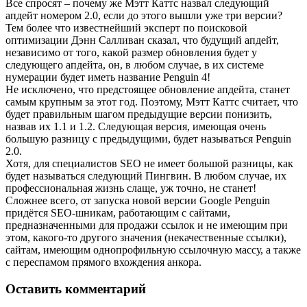
Все спросят – почему же Мэтт Каттс назвал следующий
апдейт номером 2.0, если до этого вышли уже три версии?
Тем более что известнейший эксперт по поисковой
оптимизации Дэнн Салливан сказал, что будущий апдейт,
независимо от того, какой размер обновления будет у
следующего апдейта, он, в любом случае, в их системе
нумерации будет иметь название Penguin 4!
Не исключено, что предстоящее обновление апдейта, станет
самым крупным за этот год. Поэтому, Мэтт Каттс считает, что
будет правильным шагом предыдущие версии понизить,
назвав их 1.1 и 1.2. Следующая версия, имеющая очень
большую разницу с предыдущими, будет называться Penguin
2.0.
Хотя, для специалистов SEO не имеет большой разницы, как
будет называться следующий Пингвин. В любом случае, их
профессиональная жизнь слаще, уж точно, не станет!
Сложнее всего, от запуска новой версии Google Penguin
придётся SEO-шникам, работающим с сайтами,
предназначенными для продажи ссылок и не имеющим при
этом, какого-то другого значения (некачественные ссылки),
сайтам, имеющим однопрофильную ссылочную массу, а также
с переспамом прямого вхождения анкора.
Оставить комментарий