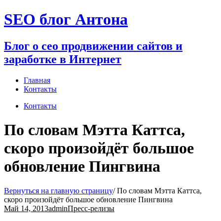
Перейти
SEO блог Антона
к
содержимому
Блог о сео продвижении сайтов и
заработке в Интернет
Главная
Контакты
Контакты
По словам Мэтта Каттса,
скоро произойдёт большое
обновление Пингвина
Вернуться на главную страницу
/
По словам Мэтта Каттса,
скоро произойдёт большое обновление Пингвина
Май 14, 2013
admin
Пресс-релизы