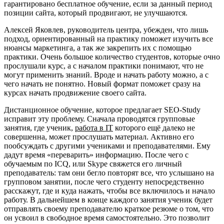
гарантировано бесплатное обучение, если за данный период
позиции сайта, который продвигают, не улучшаются.
Алексей Яковлев, руководитель центра, убежден, что лишь
подход, ориентированный на практику поможет изучить все
нюансы маркетинга, а так же закрепить их с помощью
практики. Очень большое количество студентов, которые очно
прослушали курс, а с началом практики понимают, что не
могут применить знаний. Вроде и начать работу можно, а с
чего начать не понятно. Новый формат поможет сразу на
курсах начать продвижение своего сайта.
Дистанционное обучение, которое предлагает SEO-Study
исправит эту проблему. Сначала проводятся групповые
занятия, где ученик,
работа в IT
которого ещё далеко не
совершенна, может прослушать материал. Активно его
пообсуждать с другими учениками и преподавателями. Ему
дадут время «переварить» информацию. После чего с
обучаемым по ICQ, или Skype свяжется его личный
преподаватель: там они бегло повторят все, что услышано на
групповом занятии, после чего студенту непосредственно
расскажут, где и куда нажать, чтобы все включилось и начало
работу. В дальнейшем в конце каждого занятия ученик будет
отправлять своему преподавателю краткое резюме о том, что
он усвоил в свободное время самостоятельно. Это позволит