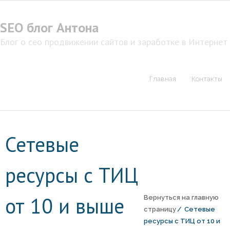
Перейти
к
SEO блог Антона
содержимому
Блог о сео продвижении сайтов и заработке в Интернет
Главная
Контакты
Сетевые
ресурсы с ТИЦ
от 10 и выше
Вернуться на главную
страницу
/
Сетевые
ресурсы с ТИЦ от 10 и