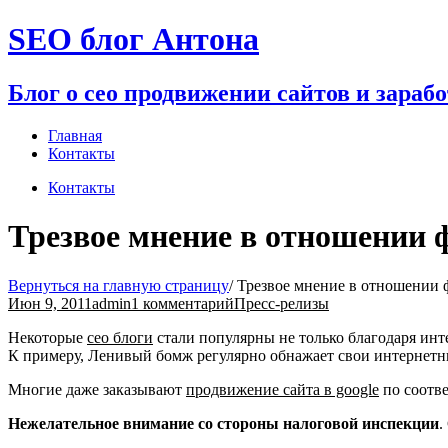
Перейти
SEO блог Антона
к
содержимому
Блог о сео продвижении сайтов и зараб
Главная
Контакты
Контакты
Трезвое мнение в отношении 
Вернуться на главную страницу
/
Трезвое мнение в отношении 
Июн 9, 2011
admin
1 комментарий
Пресс-релизы
Некоторые
сео блоги
стали популярны не только благодаря ин
К примеру, Ленивый бомж регулярно обнажает свои интернетн
Многие даже заказывают
продвижение сайта в google
по соотв
Нежелательное внимание со стороны налоговой инспекции
.