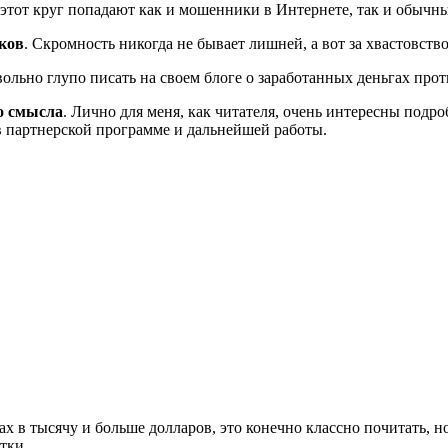
 этот круг попадают как и мошенники в Интернете, так и обычн
ков
. Скромность никогда не бывает лишней, а вот за хвастовств
вольно глупо писать на своем блоге о заработанных деньгах про
о смысла
. Лично для меня, как читателя, очень интересны подр
в партнерской программе и дальнейшей работы.
ах в тысячу и больше долларов, это конечно классно почитать, н
тки..