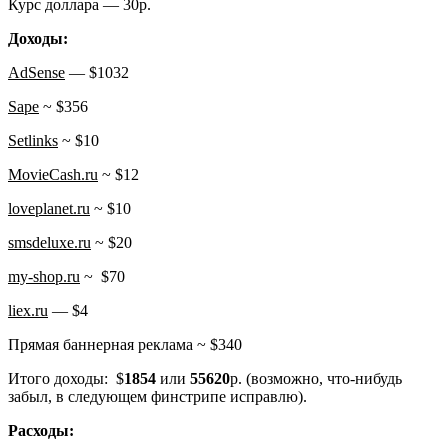
Курс доллара — 30р.
Доходы:
AdSense
— $1032
Sape
~ $356
Setlinks
~ $10
MovieCash.ru
~ $12
loveplanet.ru
~ $10
smsdeluxe.ru
~ $20
my-shop.ru
~ $70
liex.ru
— $4
Прямая баннерная реклама ~ $340
Итого доходы: $
1854
или
55620
р. (возможно, что-нибудь
забыл, в следующем финстрипе исправлю).
Расходы: