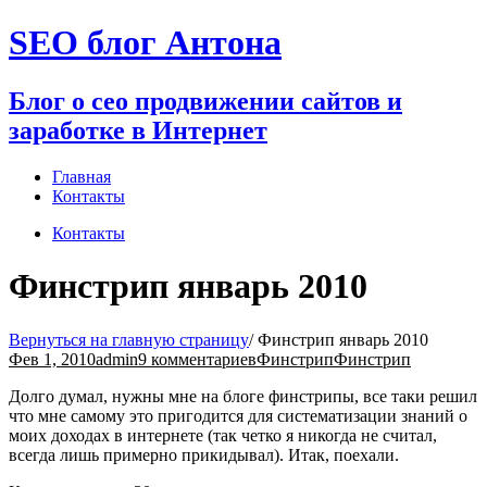
Перейти
SEO блог Антона
к
содержимому
Блог о сео продвижении сайтов и
заработке в Интернет
Главная
Контакты
Контакты
Финстрип январь 2010
Вернуться на главную страницу
/
Финстрип январь 2010
Фев 1, 2010
admin
9 комментариев
Финстрип
Финстрип
Долго думал, нужны мне на блоге финстрипы, все таки решил
что мне самому это пригодится для систематизации знаний о
моих доходах в интернете (так четко я никогда не считал,
всегда лишь примерно прикидывал). Итак, поехали.