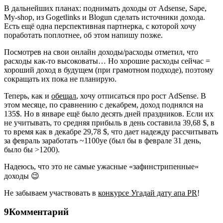
В дальнейших планах: поднимать доходы от Adsense, Sape,
My-shop, из Gogetlinks и Blogun сделать источники дохода.
Есть ещё одна перспективная партнерка, с которой хочу
поработать поплотнее, об этом напишу позже.
Посмотрев на свои онлайн доходы/расходы отметил, что
расходы как-то высоковаты… Но хорошие расходы сейчас =
хороший доход в будущем (при грамотном подходе), поэтому
сокращать их пока не планирую.
Теперь, как и
обещал
, хочу отписаться про рост AdSense. В
этом месяце, по сравнению с декабрем, доход поднялся на
135$. Но в январе ещё было десять дней праздников. Если их
не учитывать, то средняя прибыль в день составила 39,68 $, в
то время как в декабре 29,78 $, что дает надежду рассчитывать
за февраль заработать ~1100уе (был бы в феврале 31 день,
было бы >1200).
Надеюсь, что это не самые ужасные «зафинстрипенные»
доходы 😉
Не забываем участвовать в
конкурсе Угадай дату апа PR
!
9Комментарий