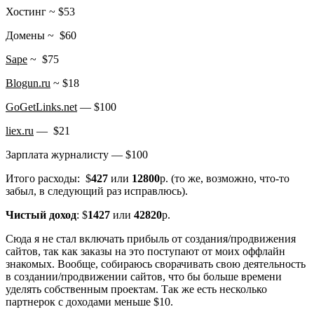
Хостинг ~ $53
Домены ~ $60
Sape
~ $75
Blogun.ru
~ $18
GoGetLinks.net
— $100
liex.ru
— $21
Зарплата журналисту — $100
Итого расходы: $
427
или
12800
р. (то же, возможно, что-то
забыл, в следующий раз исправлюсь).
Чистый доход
: $
1427
или
42820
р.
Сюда я не стал включать прибыль от создания/продвижения
сайтов, так как заказы на это поступают от моих оффлайн
знакомых. Вообще, собираюсь сворачивать свою деятельность
в создании/продвижении сайтов, что бы больше времени
уделять собственным проектам. Так же есть несколько
партнерок с доходами меньше $10.