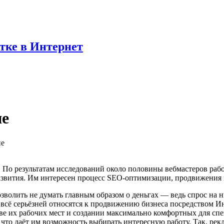
отке в Интернет
ие
ие
По результатам исследований около половины вебмастеров рабо
 развития. Им интересен процесс SEO-оптимизации, продвижения 
волить не думать главным образом о деньгах — ведь спрос на ни
и всё серьёзней относятся к продвижению бизнеса посредством 
стве их рабочих мест и создании максимально комфортных для 
что даёт им возможность выбирать интересную работу. Так,
рек