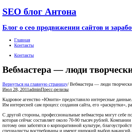
Перейти
SEO блог Антона
к
содержимому
Блог о сео продвижении сайтов и зараб
Главная
Контакты
Контакты
Вебмастера — люди творческ
Вернуться на главную страницу
/
Вебмастера — люди творческ
Июл 28, 2011
admin
Пресс-релизы
Кадровое агенство «Юнити» предоставило интересные данные. 
Им интересней сам процесс создания сайта, его «раскрутки»,
С другой стороны, профессиональные вебмастера могут себе поз
которая сейчас составляет около 70-90 тысяч рублей. Компани
потому они заботятся о корпоративной культуре, благоустрой
специалисты востребованы и имеют широкий выбор вакансий, 