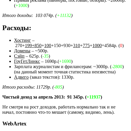
Прямая реклама (баннеры, постовые, обзоры): ~20000р.
(
+1000
)
Итого доходы: 103 074р. (
+11132
)
Расходы:
Хостинг
–
270+
199+850
+
100
+150+930+
310
+
775
+
1000
=4584р. (
0
)
Домены
– ~500р.
Сэйп
– 625р. (
-35
)
ГоуГетЛинкс
– 1690р.(
+1690
)
Зарплата журналистам и фрилансерам: ~3000р. (
-2800
)
(на данный момент точная статистика неизвестна)
Адвего
(заказ текстов): 1330р.
Итого расходы: 11729р. (
-805
)
Чистый доход за апрель 2013: 91 345р. (
+11937
)
Не смотря на рост доходов, работать нормально так и не
начал, постоянно что-то мешает (самому, видимо, лень).
WebArtex