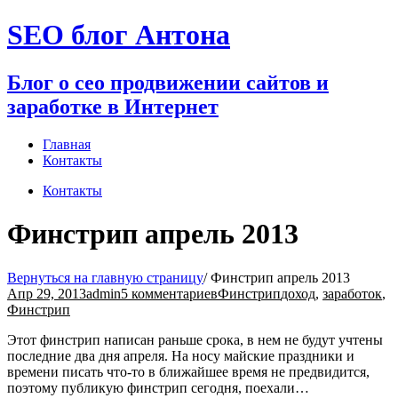
Перейти
SEO блог Антона
к
содержимому
Блог о сео продвижении сайтов и
заработке в Интернет
Главная
Контакты
Контакты
Финстрип апрель 2013
Вернуться на главную страницу
/
Финстрип апрель 2013
Апр 29, 2013
admin
5 комментариев
Финстрип
доход
,
заработок
,
Финстрип
Этот финстрип написан раньше срока, в нем не будут учтены
последние два дня апреля. На носу майские праздники и
времени писать что-то в ближайшее время не предвидится,
поэтому публикую финстрип сегодня, поехали…