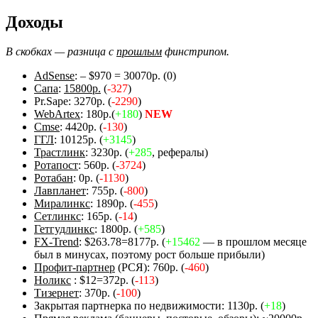
Доходы
В скобках — разница с
прошлым
финстрипом.
AdSense
: – $970 = 30070р. (0)
Сапа
:
15800р.
(
-327
)
Pr.Sape: 3270р. (
-2290
)
WebArtex
: 180р.(
+180
)
NEW
Cmse
: 4420р. (
-130
)
ГГЛ
: 10125р. (
+3145
)
Трастлинк
: 3230р. (
+285
, рефералы)
Ротапост
: 560р. (
-3724
)
Ротабан
: 0р. (
-1130
)
Лавпланет
: 755р. (
-800
)
Миралинкс
: 1890р. (
-455
)
Сетлинкс
: 165р. (
-14
)
Гетгудлинкс
: 1800р. (
+585
)
FX-Trend
: $263.78=8177р. (
+15462
— в прошлом месяце
был в минусах, поэтому рост больше прибыли)
Профит-партнер
(РСЯ): 760р. (
-460
)
Ноликс
: $12=372р. (
-113
)
Тизернет
: 370р. (
-100
)
Закрытая партнерка по недвижимости: 1130р. (
+18
)