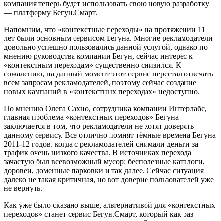
компания теперь будет использовать свою новую разработку
— платформу Бегун.Смарт.
Напомним, что «контекстные переходы» на протяжении 11
лет были основным сервисом Бегуна. Многие рекламодатели
довольно успешно пользовались данной услугой, однако по
мнению руководства компании Бегун, сейчас интерес к
«контекстным переходам» существенно снизился. К
сожалению, на данный момент этот сервис перестал отвечать
всем запросам рекламодателей, поэтому сейчас создание
новых кампаний в «контекстных переходах» недоступно.
По мнению Олега Сахно, сотрудника компании Интерлабс,
главная проблема «контекстных переходов» Бегуна
заключается в том, что рекламодатели не хотят доверять
данному сервису. Все отлично помнят тёмные времена Бегуна
2011-12 годов, когда с рекламодателей снимали деньги за
трафик очень низкого качества. В источниках перехода
зачастую был всевозможный мусор: бесполезные каталоги,
доровеи, доменные парковки и так далее. Сейчас ситуация
далеко не такая критичная, но вот доверие пользователей уже
не вернуть.
Как уже было сказано выше, альтернативой для «контекстных
переходов» станет сервис Бегун.Смарт, который как раз