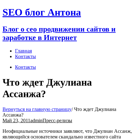
Перейти
SEO блог Антона
к
содержимому
Блог о сео продвижении сайтов и
заработке в Интернет
Главная
Контакты
Контакты
Что ждет Джулиана
Ассанжа?
Вернуться на главную страницу
/
Что ждет Джулиана
Ассанжа?
Май 23, 2011
admin
Пресс-релизы
Неофициальные источники заявляют, что Джулиан Ассанж,
являющийся основателем скандально известного сайта