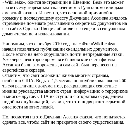
«Wikileaks», боится экстрадиции в Швецию. Ведь это может
грозить ему тюремным заключением в Гуантаномо или даже
смертной казнью. Известно, что основной причиной к
розыску и последующему аресту Джулиана Ассанжа являлось
стремление помешать разглашению секретных документов на
его сайте. Однако Швеция обвиняет его еще и в сексуальном
домогательстве и изнасиловании.
Напомним, что с ноября 2010 года на сайте «WikiLeaks»
начали появляться публикации скандальных документов.
После этого на него обрушились почти непрерывные атаки.
Уже через некоторое время все банковские счета фирмы
Ассанжа были заморожены, а сам сайт был перенесен на
европейские сервера.
Отметим, что сайт осложнил жизнь многим странам,
особенно США. Ведь за 1,5 месяца он опубликовал около 260
тысяч различных документов, раскрывающих секретные
мнения руководства многих стран, информацию о терроризме
и многое другое. США выступили с открытым осуждением
подобных публикаций, заявив, что это подвергнет серьезной
опасности многих людей.
Но, несмотря на это Джулиан Ассанж сказал, что попытается
сделать все, чтобы сайт не прекратил своего существования.