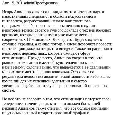
Авг 15, 2011
admin
Пресс-релизы
Игорь Ашманов является кандидатом технических наук и
известнейшим специалист в области искусственного
интеллекта, разработавший немало качественного
программного обеспечения, совсем недавно озвучил
некоторые тезисы своего научного доклада о тех неизбежных
кризисах, которые возникнут и уже имеют место в
современных IT компаниях.
Доклад этот будет озвучен в
столице Украины, а сейчас
погода в киеве
позволяет провести
презентацию даже на открытом воздухе. Также он рассказал о
некоторых перспективах, которые ожидают сферу
оптимизации. Прежде всего, Ашманов уверен в том, что
рынок оптимизации имеет чёткую тенденцию к так
называемому схлопыванию, что выражается в выдавливании
мелких оптимизаторов поисковиками. Это является
результатом недостатка аналитической мощности небольших
компаний для их успешной адаптации к быстро
увеличивающейся частоте усовершенствований поисковых
систем.
Но всё это не говорит, о том, что оптимизация потеряет своё
теперешнее значение, ведь кто — то должен быть в ней
первым! Ашманов также отметил, что всё больше компаний
ищут осмысленный и таргетированный трафик с