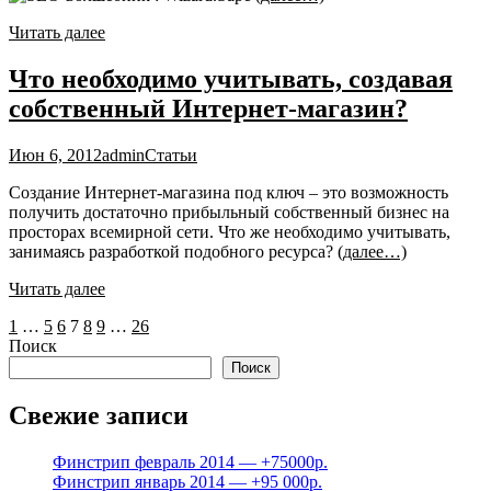
Читать далее
Что необходимо учитывать, создавая
собственный Интернет-магазин?
Июн 6, 2012
admin
Статьи
Создание Интернет-магазина под ключ – это возможность
получить достаточно прибыльный собственный бизнес на
просторах всемирной сети. Что же необходимо учитывать,
занимаясь разработкой подобного ресурса?
(далее…)
Читать далее
Пагинация
1
…
5
6
7
8
9
…
26
Поиск
записей
Поиск
Свежие записи
Финстрип февраль 2014 — +75000р.
Финстрип январь 2014 — +95 000р.