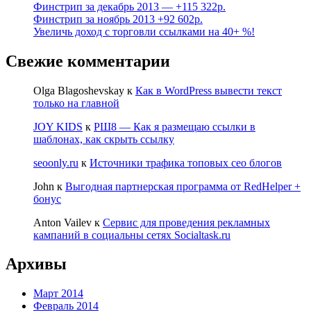
Финстрип за декабрь 2013 — +115 322р.
Финстрип за ноябрь 2013 +92 602р.
Увеличь доход с торговли ссылками на 40+ %!
Свежие комментарии
Olga Blagoshevskay
к
Как в WordPress вывести текст
только на главной
JOY KIDS
к
РШ8 — Как я размещаю ссылки в
шаблонах, как скрыть ссылку
seoonly.ru
к
Источники трафика топовых сео блогов
John
к
Выгодная партнерская программа от RedHelper +
бонус
Anton Vailev
к
Сервис для проведения рекламных
кампаний в социальны сетях Socialtask.ru
Архивы
Март 2014
Февраль 2014