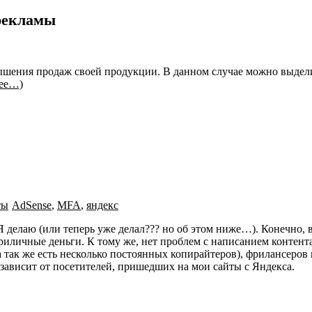
рекламы
ышения продаж своей продукции. В данном случае можно выдели
лее…)
ты
AdSense
,
MFA
,
яндекс
 делаю (или теперь уже делал??? но об этом ниже…). Конечно, в
приличные деньги. К тому же, нет проблем с написанием контен
а так же есть несколько постоянных копирайтеров), фрилансеров
о зависит от посетителей, пришедших на мои сайты с Яндекса.