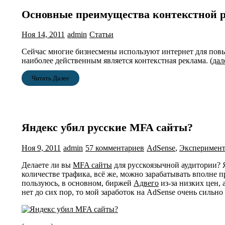
Основные преимущества контекстной 
Ноя 14, 2011
admin
Статьи
Сейчас многие бизнесмены используют интернет для пов
наиболее действенным является контекстная реклама.
(да
Читать Далее
Яндекс убил русские MFA сайты?
Ноя 9, 2011
admin
57 комментариев
AdSense
,
Эксперимен
Делаете ли вы
MFA сайты
для русскоязычной аудитории? Я
количестве трафика, всё же, можно зарабатывать вполне 
пользуюсь, в основном, биржей
Адвего
из-за низких цен, 
нет до сих пор, то мой заработок на AdSense очень сильн