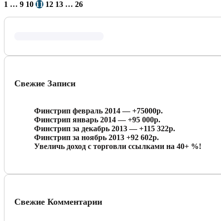
1
…
9
10
11
12
13
…
26
записей
Свежие Записи
Финстрип февраль 2014 — +75000р.
Финстрип январь 2014 — +95 000р.
Финстрип за декабрь 2013 — +115 322р.
Финстрип за ноябрь 2013 +92 602р.
Увеличь доход с торговли ссылками на 40+ %!
Свежие Комментарии