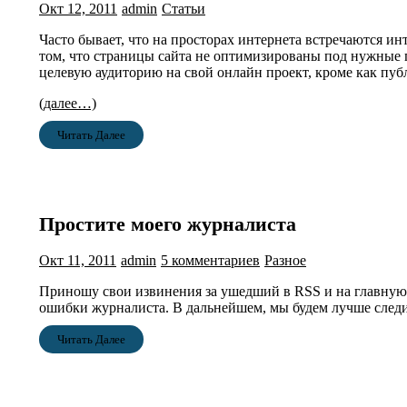
Окт 12, 2011
admin
Статьи
Часто бывает, что на просторах интернета встречаются ин
том, что страницы сайта не оптимизированы под нужные 
целевую аудиторию на свой онлайн проект, кроме как пуб
(далее…)
Читать Далее
Простите моего журналиста
Окт 11, 2011
admin
5 комментариев
Разное
Приношу свои извинения за ушедший в RSS и на главную по
ошибки журналиста. В дальнейшем, мы будем лучше следит
Читать Далее
Пагинация