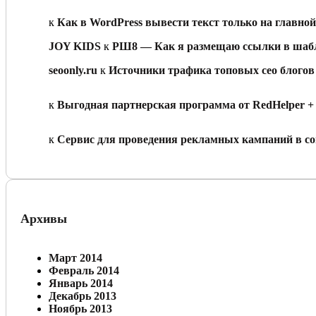
Olga Blagoshevskay
к
Как в WordPress вывести текст только на главной
JOY KIDS
к
РШ8 — Как я размещаю ссылки в шабл
seoonly.ru
к
Источники трафика топовых сео блогов
John
к
Выгодная партнерская программа от RedHelper +
Anton Vailev
к
Сервис для проведения рекламных кампаний в соц
Архивы
Март 2014
Февраль 2014
Январь 2014
Декабрь 2013
Ноябрь 2013