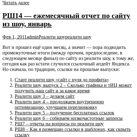
Читать далее
РШ14 — ежемесячный отчет по сайту
из шоу, январь
Фев 1, 2011
admin
Реалити шоу
реалити шоу
Вот и прошел ещё один месяц, а значит — пора подводить
промежуточные итоги (между прочим, предпоследние, в
следующем месяце финал) по сайту из реалити шоу, к тому же,
сегодня как раз кстати случился ссылочный апдейт Яндекса.
Но сначала, по традиции, ссылки на прошлые выпуски:
Старт реалити шоу «сайт с нуля до профита»
Реалити шоу, выпуск 2 – Сколько трафика и тИЦ может
получить наш сайт и за какое время
Реалити шоу 3 – делаем сайт
Реалити шоу 4 – продолжаем внутреннюю
оптимизацию, улучшаем перелинковку
Реалити шоу 5 – получение бесплатных ссылок
Реалити шоу 6 – собираем низкочастотные запросы
РШ7 – ответы на вопросы по реалити шоу
РШ8 – Как я размещаю ссылки в шаблонах, как скрыть
ссылку