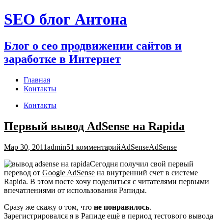
Перейти
SEO блог Антона
к
содержимому
Блог о сео продвижении сайтов и
заработке в Интернет
Главная
Контакты
Контакты
Первый вывод AdSense на Rapida
Мар 30, 2011
admin
51 комментарий
AdSense
AdSense
Сегодня получил свой первый
перевод от
Google AdSense
на внутренний счет в системе
Rapida. В этом посте хочу поделиться с читателями первыми
впечатлениями от использования Рапиды.
Сразу же скажу о том, что
не понравилось
.
Зарегистрировался я в Рапиде ещё в период тестового вывода