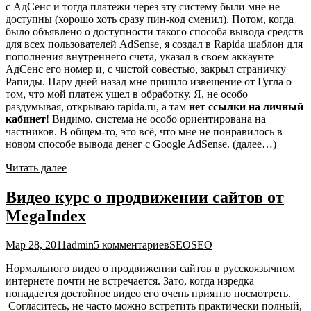
с АдСенс и тогда платежи через эту систему были мне не
доступны (хорошо хоть сразу пин-код сменил). Потом, когда
было объявлено о доступности такого способа вывода средств
для всех пользователей AdSense, я создал в Rapida шаблон для
пополнения внутреннего счета, указал в своем аккаунте
АдСенс его номер и, с чистой совестью, закрыл страничку
Рапиды. Пару дней назад мне пришло извещение от Гугла о
том, что мой платеж ушел в обработку. Я, не особо
раздумывая, открываю rapida.ru, а там
нет ссылки на личный
кабинет
! Видимо, система не особо ориентирована на
частников. В общем-то, это всё, что мне не понравилось в
новом способе вывода денег с Google AdSense.
(далее…)
Читать далее
Видео курс о продвижении сайтов от
MegaIndex
Мар 28, 2011
admin
5 комментариев
SEO
SEO
Нормального видео о продвижении сайтов в русскоязычном
интернете почти не встречается. Зато, когда изредка
попадается достойное видео его очень приятно посмотреть.
Согласитесь, не часто можно встретить практически полный,