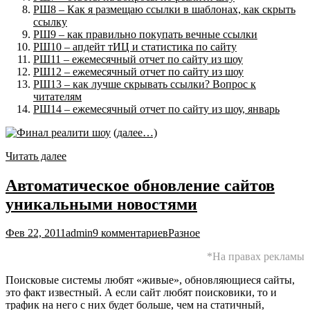
РШ8 – Как я размещаю ссылки в шаблонах, как скрыть
ссылку
РШ9 – как правильно покупать вечные ссылки
РШ10 – апдейт тИЦ и статистика по сайту
РШ11 – ежемесячный отчет по сайту из шоу
РШ12 – ежемесячный отчет по сайту из шоу
РШ13 – как лучше скрывать ссылки? Вопрос к
читателям
РШ14 – ежемесячный отчет по сайту из шоу, январь
(далее…)
Читать далее
Автоматическое обновление сайтов
уникальными новостями
Фев 22, 2011
admin
9 комментариев
Разное
*На правах рекламы
Поисковые системы любят «живые», обновляющиеся сайты,
это факт известный. А если сайт любят поисковики, то и
трафик на него с них будет больше, чем на статичный,