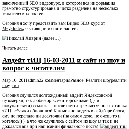
законченный SEO видеокурс, в котором вся информация
грамотно структурирована и четко разделена на несколько
тематических частей.
Сегодня я хочу представить вам
Видео SEO-курс от
MegaIndex
, состоящий из пяти частей.
(далее…)
Читать далее
Апдейт тИЦ 16-03-2011 и сайт из шоу и
вопрос к читателям
Мар 16, 2011
admin
22 комментария
Разное
,
Реалити шоу
реалити
шоу
,
тиц
Сегодня случился долгожданный апдейт Яндексовской
пузомерки, так любимор всеми торговцами (да и
покупателями) ссылок — после почти трех-месячного затишья
тИЦ всё-таки обновился! Как можно видеть в сайдбаре блога,
ему не перепало ни десяточки (на самом деле, не очень то и
хотелось:) ), а что же случилось с сайтом из
шоу
(я так и не
дождался апа при написании финального поста)?