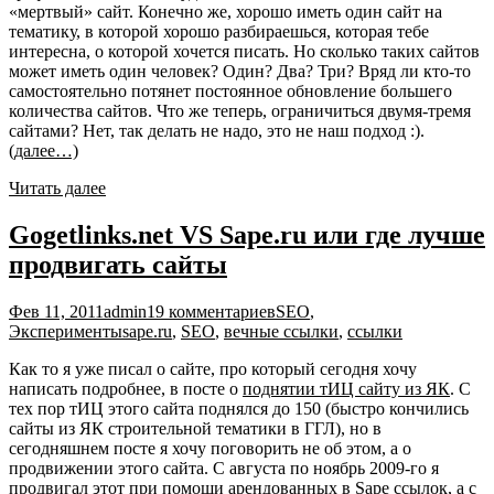
«мертвый» сайт. Конечно же, хорошо иметь один сайт на
тематику, в которой хорошо разбираешься, которая тебе
интересна, о которой хочется писать. Но сколько таких сайтов
может иметь один человек? Один? Два? Три? Вряд ли кто-то
самостоятельно потянет постоянное обновление большего
количества сайтов. Что же теперь, ограничиться двумя-тремя
сайтами? Нет, так делать не надо, это не наш подход :).
(далее…)
Читать далее
Gogetlinks.net VS Sape.ru или где лучше
продвигать сайты
Фев 11, 2011
admin
19 комментариев
SEO
,
Эксперименты
sape.ru
,
SEO
,
вечные ссылки
,
ссылки
Как то я уже писал о сайте, про который сегодня хочу
написать подробнее, в посте о
поднятии тИЦ сайту из ЯК
. С
тех пор тИЦ этого сайта поднялся до 150 (быстро кончились
сайты из ЯК строительной тематики в ГГЛ), но в
сегодняшнем посте я хочу поговорить не об этом, а о
продвижении этого сайта. С августа по ноябрь 2009-го я
продвигал этот при помощи арендованных в
Sape
ссылок, а с