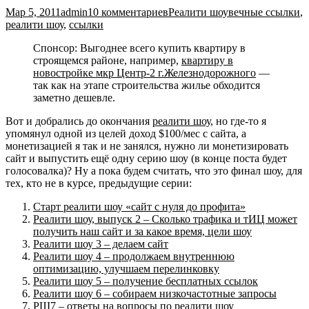
Мар 5, 2011
admin
10 комментариев
Реалити шоу
вечные ссылки
,
реалити шоу
,
ссылки
Спонсор: Выгоднее всего купить квартиру в
строящемся районе, например,
квартиру в
новостройке мкр Центр-2 г.Железнодорожного
—
так как на этапе строительства жилье обходится
заметно дешевле.
Вот и добрались до окончания
реалити шоу
, но где-то я
упомянул одной из целей доход $100/мес с сайта, а
монетизацией я так и не занялся, нужно ли монетизировать
сайт и выпустить ещё одну серию шоу (в конце поста будет
голосовалка)? Ну а пока будем считать, что это финал шоу, для
тех, кто не в курсе, предыдущие серии:
Старт реалити шоу «сайт с нуля до профита»
Реалити шоу, выпуск 2 – Сколько трафика и тИЦ может
получить наш сайт и за какое время, цели шоу
Реалити шоу 3 – делаем сайт
Реалити шоу 4 – продолжаем внутреннюю
оптимизацию, улучшаем перелинковку
Реалити шоу 5 – получение бесплатных ссылок
Реалити шоу 6 – собираем низкочастотные запросы
РШ7 – ответы на вопросы по реалити шоу