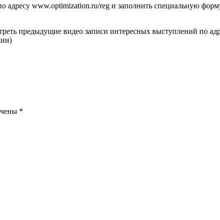
 адресу www.optimization.ru/reg и заполнить специальную форму
отреть предыдущие видео записи интересных выступлений по адр
ции)
ечены
*