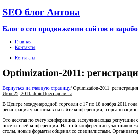
Перейти
SEO блог Антона
к
содержимому
Блог о сео продвижении сайтов и зараб
Главная
Контакты
Контакты
Optimization-2011: регистрац
Вернуться на главную страницу
/
Optimization-2011: регистрация
Июл 25, 2011
admin
Пресс-релизы
В Центре международной торговли с 17 по 18 ноября 2011 год
регистрация участников на сайте конференции, а организаци
Это десятая по счёту конференция, заслуживающая репутации 
посетителей конференции. На этой конференции участников жд
столы, новые форматы общения со специалистами. Организат