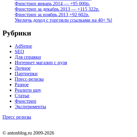
Финстрип январь 2014 — +95 000р.
Финстрип за декабрь 2013 — +115 322р.
Финстрип за ноябрь 2013 +92 602р.
Увеличь доход с торговли ссылками на 40+ %!
Рубрики
AdSense
SEO
Для справки
Интернет магазин с нуля
Личное
Партнерки
Пресс-релизы
Разное
Реалити шоу
Статьи
Финстрип
Эксперименты
Пресс релизы
© antonblog.ru 2009-2026