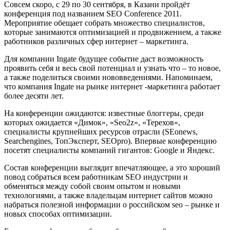
Совсем скоро, с 29 по 30 сентября, в Казани пройдёт
конференция под названием SEO Conference 2011.
Мероприятие обещает собрать множество специалистов,
которые занимаются оптимизацией и продвижением, а также
работников различных сфер интернет – маркетинга.
Для компании Ingate будущее событие даст возможность
проявить себя и весь свой потенциал и узнать что – то новое,
а также поделиться своими нововведениями. Напоминаем,
что компания Ingate на рынке интернет -маркетинга работает
более десяти лет.
На конференции ожидаются: известные блоггеры, среди
которых ожидается «Димок», «Seo2z», «Терехов»,
специалисты крупнейших ресурсов отрасли (SEonews,
Searchengines, ТопЭксперт, SEOpro). Впервые конференцию
посетят специалисты компаний гигантов: Google и Яндекс.
Состав конференции выглядит впечатляющее, а это хороший
повод собраться всем работникам SEO индустрии и
обменяться между собой своим опытом и новыми
технологиями, а также владельцам интернет сайтов можно
набраться полезной информации о российском seo – рынке и
новых способах оптимизации.