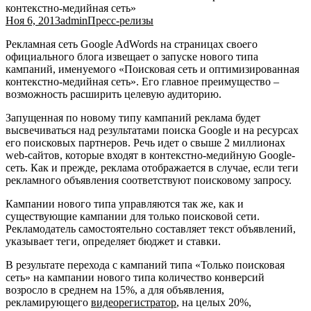
контекстно-медийная сеть»
Ноя 6, 2013
admin
Пресс-релизы
Рекламная сеть Google AdWords на страницах своего
официального блога извещает о запуске нового типа
кампаний, именуемого «Поисковая сеть и оптимизированная
контекстно-медийная сеть». Его главное преимущество –
возможность расширить целевую аудиторию.
Запущенная по новому типу кампаний реклама будет
высвечиваться над результатами поиска Google и на ресурсах
его поисковых партнеров. Речь идет о свыше 2 миллионах
web-сайтов, которые входят в контекстно-медийную Google-
сеть. Как и прежде, реклама отображается в случае, если теги
рекламного объявления соответствуют поисковому запросу.
Кампании нового типа управляются так же, как и
существующие кампании для только поисковой сети.
Рекламодатель самостоятельно составляет текст объявлений,
указывает теги, определяет бюджет и ставки.
В результате перехода с кампаний типа «Только поисковая
сеть» на кампании нового типа количество конверсий
возросло в среднем на 15%, а для объявления,
рекламирующего
видеорегистратор
, на целых 20%,