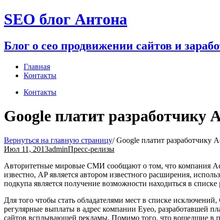
Перейти
SEO блог Антона
к
содержимому
Блог о сео продвижении сайтов и зараб
Главная
Контакты
Контакты
Google платит разработчику A
Вернуться на главную страницу
/
Google платит разработчику Ad
Июл 11, 2013
admin
Пресс-релизы
Авторитетные мировые СМИ сообщают о том, что компания Adbl
известно, AP является автором известного расширения, исполь
подкупа является получение возможности находиться в списке 
Для того чтобы стать обладателями мест в списке исключений
регулярные выплаты в адрес компании Eyeo, разработавшей пла
сайтов всплывающей рекламы. Помимо того, что вошедшие в пер