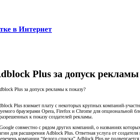
отке в Интернет
dblock Plus за допуск рекламы
block Plus за допуск рекламы к показу?
ock Plus взимает плату с некоторых крупных компаний-участник
зуемого браузерами Opera, Firefox и Chrome для опциональной б
разрешенных к показу создателей рекламы.
, Google совместно с рядом других компаний, о названиях кото
гин для расширения Adblock Plus. Ответная услуга от создател
ечень компании “белого списка” Adblock Plus не подвергается 