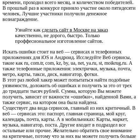
времени, проходил всего месяц, и количеством победителей.
В прошлый раз в конкурсе приняло участие около пятидесяти
человек, Лучшие участники получили денежное
вознаграждение.
Узнайте как
сделать сайт в Москве на заказ
качественно, не дорого, быстро. Только
проффесиональное изготовление сайтов.
Искать ошибки стоит на веб — сервисах и телефонных
приложениях для iOS и Андроид. Исследуйте Веб сервисы,
такие как ru, com.tr, com, kz, by, ua, net, ya.ru, st, moikrug.ru. А
также телефонные приложения: электрички, музыка, почта,
метро, карты, такси, диск, навигатор, фотки.
В этот раз любой хакер может попытаться найти подобные
уязвимости, доложить об ошибках и получить за это от трех
до тридцати тысяч рублей. Сумма, которую Вы можете
получить, зависит от важности «ошибки», найденной Вами, а
также сервис, на котором она была найдена.
Существует два вида сервисов, главный из них критичный. В
веб — сервисах это: паспорт, главная страница, мой круг,
календарь, почта, карты. А в мобильниках: Карты, маркет,
музыка, навигатор, поста. Другие входит в подраздел все
остальные или прочие. Желательно обратить свое внимание
на критичные, потому что за них вы можете получить больше