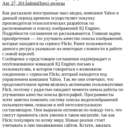
Авг 27, 2013
admin
Пресс-релизы
Как рассказали иностранные масс-медиа, компания Yahoo в
данный период времени осуществляет покупку
производителя технологических разработок по
распознаванию и поиску изображений IQ Engines.
Подробности соглашения не рассказываются. Главная задача
приобретения — это улучшить качество поиска изображений,
которые находятся на сервисе Flickr. Ранее пользователи
данного ресурса указывали на некоторые сложности в работе
с новой версией.
Сообщение о предстоящем соглашении подтверждает и
опубликованное командой IQ Engines письмо к
пользователям, в котором говориться о возможном
соединении с сервисом Flickr, который находится под
управлением компании Yahoo. Так же они отмечают, что
продолжительное время являлись активными пользователями
Flick, поэтому с радостью ожидают момента начала работы по
улучшению качества поиска фотографий. Программисты
хотят заметно поменять систему поиска видеоизображений
пользователями, повысив в ней интеллектуальную
составляющую. Они выразили оптимизм по поводу того, что
смогут применить свои умения в таком масштабе, так как
Flickr популярен по всему миру. Новые реалии стоит
учитывать и при продвижении сайтов. Кстати, заказать