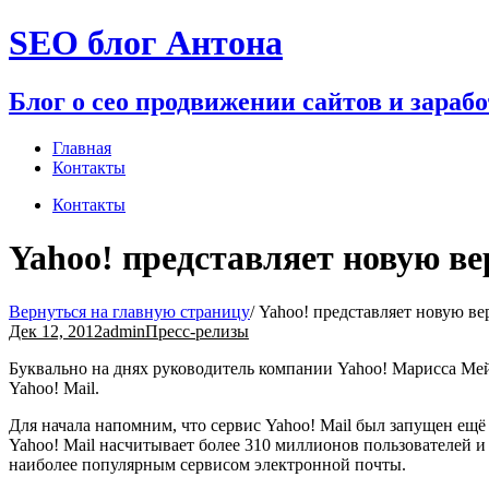
Перейти
SEO блог Антона
к
содержимому
Блог о сео продвижении сайтов и зараб
Главная
Контакты
Контакты
Yahoo! представляет новую в
Вернуться на главную страницу
/
Yahoo! представляет новую в
Дек 12, 2012
admin
Пресс-релизы
Буквально на днях руководитель компании Yahoo! Марисса Мей
Yahoo! Mail.
Для начала напомним, что сервис Yahoo! Mail был запущен ещё 
Yahoo! Mail насчитывает более 310 миллионов пользователей 
наиболее популярным сервисом электронной почты.