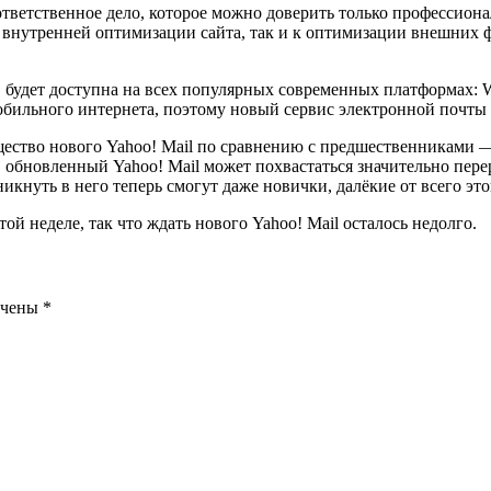
 ответственное дело, которое можно доверить только профессио
к внутренней оптимизации сайта, так и к оптимизации внешних 
 будет доступна на всех популярных современных платформах: W
обильного интернета, поэтому новый сервис электронной почты
ество нового Yahoo! Mail по сравнению с предшественниками — 
, обновленный Yahoo! Mail может похвастаться значительно пе
кнуть в него теперь смогут даже новички, далёкие от всего это
й неделе, так что ждать нового Yahoo! Mail осталось недолго.
ечены
*