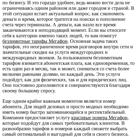
по бизнесу. И это гораздо удобнее, ведь можно вести дела не
ограничиваясь одним районом или даже городом и страной. В
этой ситуации встает актуальный вопрос, как сэкономить
деньги и время, которое тратится на поиски и пополнение
счета через терминалы. А деньги, как назло все время
заканчиваются в неподходящий момент. Если вы относите
себя к категории именно таких людей, то вам помогут
безлимитные тарифы Мегафон
. Основная задача таких
тарифов, это неограниченное время разговоров внутри сети и
значительные скидки на услуги междугородних и
международных звонков. За пользованием безлимитным
тарифом взимается абонентская плата, как единовременная, то
есть один раз в месяц, так и может, сниматься со счета более
мелкими равными долями, но каждый день. Эти услуги
подойдут, как для физических, так и для юридических лиц.
Они постоянно дополняются и совершенствуются благодаря
своему большому спросу.
Еще одним крайне важным моментом является номер
абонента. Для людей деловых и просто модных необходимо
иметь номер быстро запоминающийся и респектабельный.
Компания предоставляет услугу
красивые номера Мегафон
,
которые подойдут для самых требовательных клиентов. В
разнообразии тарифов и номеров каждый сможете выбрать
самый оптимальный и выгодный для себя и своего бизнеса.