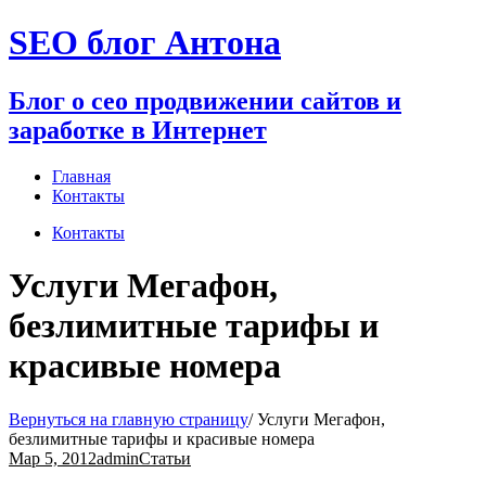
Перейти
SEO блог Антона
к
содержимому
Блог о сео продвижении сайтов и
заработке в Интернет
Главная
Контакты
Контакты
Услуги Мегафон,
безлимитные тарифы и
красивые номера
Вернуться на главную страницу
/
Услуги Мегафон,
безлимитные тарифы и красивые номера
Мар 5, 2012
admin
Статьи