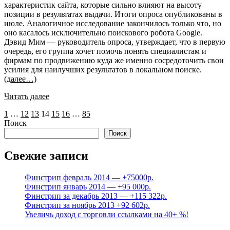
характеристик сайта, которые сильно влияют на высоту
позиции в результатах выдачи. Итоги опроса опубликованы в
июле. Аналогичное исследование закончилось только что, но
оно касалось исключительно поискового робота Google.
Дэвид Мим — руководитель опроса, утверждает, что в первую
очередь, его группа хочет помочь понять специалистам и
фирмам по продвижению куда же именно сосредоточить свои
усилия для наилучших результатов в локальном поиске.
(далее…)
Читать далее
Пагинация
1
…
12
13
14
15
16
…
85
Поиск
записей
Поиск
Свежие записи
Финстрип февраль 2014 — +75000р.
Финстрип январь 2014 — +95 000р.
Финстрип за декабрь 2013 — +115 322р.
Финстрип за ноябрь 2013 +92 602р.
Увеличь доход с торговли ссылками на 40+ %!