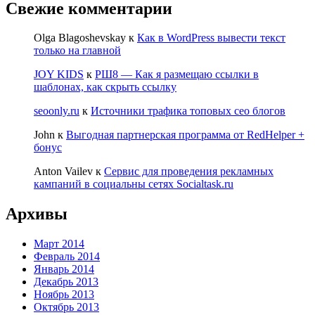
Свежие комментарии
Olga Blagoshevskay
к
Как в WordPress вывести текст
только на главной
JOY KIDS
к
РШ8 — Как я размещаю ссылки в
шаблонах, как скрыть ссылку
seoonly.ru
к
Источники трафика топовых сео блогов
John
к
Выгодная партнерская программа от RedHelper +
бонус
Anton Vailev
к
Сервис для проведения рекламных
кампаний в социальны сетях Socialtask.ru
Архивы
Март 2014
Февраль 2014
Январь 2014
Декабрь 2013
Ноябрь 2013
Октябрь 2013