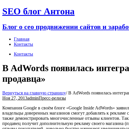
Перейти
SEO блог Антона
к
содержимому
Блог о сео продвижении сайтов и зараб
Главная
Контакты
Контакты
В AdWords появилась интегра
продавца»
Вернуться на главную страницу
/
В AdWords появилась интегра
Ноя 27, 2013
admin
Пресс-релизы
Компания Google в своём блоге «Google Inside AdWords» заяв
владельцы доверенных магазинов смогут добавлять к рекламе 
также демонстрировать многочисленные отзывы клиентов. Таки
продавец получит дополнительную рекламу своего магазина (п
отзывы покупателей, довольно быстро начинают увеличиватьс