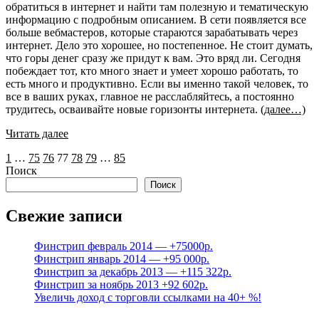
обратиться в интернет и найти там полезную и тематическую
информацию с подробным описанием. В сети появляется все
больше вебмастеров, которые стараются зарабатывать через
интернет. Дело это хорошее, но постепенное. Не стоит думать,
что горы денег сразу же придут к вам. Это вряд ли. Сегодня
побеждает тот, кто много знает и умеет хорошо работать, то
есть много и продуктивно. Если вы именно такой человек, то
все в ваших руках, главное не расслабляйтесь, а постоянно
трудитесь, осваивайте новые горизонты интернета.
(далее…)
Читать далее
Пагинация
1
…
75
76
77
78
79
…
85
Поиск
записей
Поиск
Свежие записи
Финстрип февраль 2014 — +75000р.
Финстрип январь 2014 — +95 000р.
Финстрип за декабрь 2013 — +115 322р.
Финстрип за ноябрь 2013 +92 602р.
Увеличь доход с торговли ссылками на 40+ %!