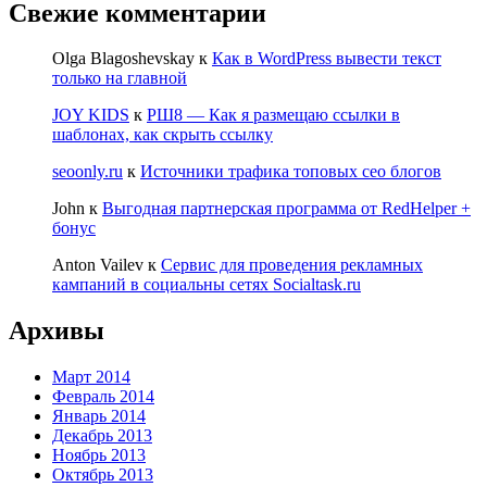
Свежие комментарии
Olga Blagoshevskay
к
Как в WordPress вывести текст
только на главной
JOY KIDS
к
РШ8 — Как я размещаю ссылки в
шаблонах, как скрыть ссылку
seoonly.ru
к
Источники трафика топовых сео блогов
John
к
Выгодная партнерская программа от RedHelper +
бонус
Anton Vailev
к
Сервис для проведения рекламных
кампаний в социальны сетях Socialtask.ru
Архивы
Март 2014
Февраль 2014
Январь 2014
Декабрь 2013
Ноябрь 2013
Октябрь 2013